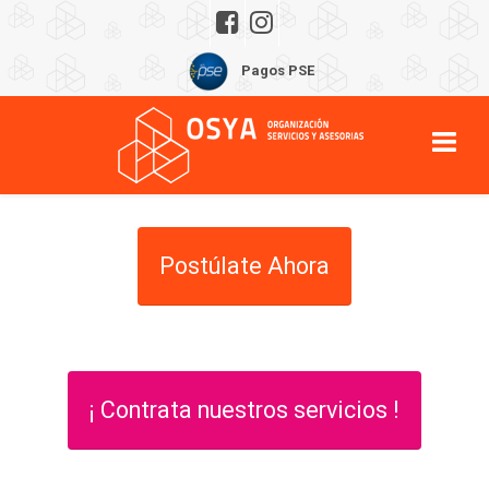
Pagos PSE
Postúlate Ahora
¡ Contrata nuestros servicios !