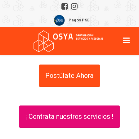
Pagos PSE
Postúlate Ahora
¡ Contrata nuestros servicios !