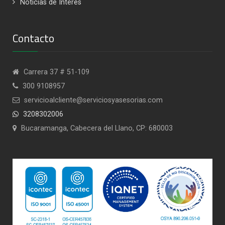
Noticias de Interés
según del fondo de cesantías.
RETIRODE LAS CESANTÍAS PARA FINANCIAR
Contacto
EDUCACIÓN.
Carrera 37 # 51-109
300 9108957
Estudios superiores
servicioalcliente@serviciosyasesorias.com
Estudios de programas técnicos.
Pago de créditos educativos.
3208302006
Pago o compra de seguros educativos.
Bucaramanga, Cabecera del Llano, CP: 680003